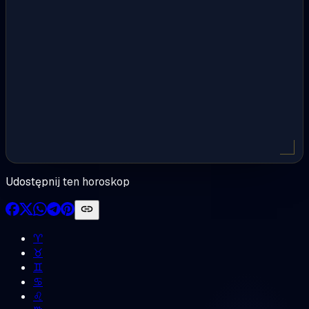
Udostępnij ten horoskop
♈︎
♉︎
♊︎
♋︎
♌︎