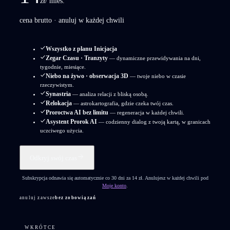
zł
/ mies.
cena brutto · anuluj w każdej chwili
Wszystko z planu Inicjacja
Zegar Czasu · Tranzyty
— dynamiczne przewidywania na dni,
tygodnie, miesiące.
Niebo na żywo · obserwacja 3D
— twoje niebo w czasie
rzeczywistym.
Synastria
— analiza relacji z bliską osobą.
Relokacja
— astrokartografia, gdzie czeka twój czas.
Proroctwa AI bez limitu
— regeneracja w każdej chwili.
Asystent Prorok AI
— codzienny dialog z twoją kartą, w granicach
uczciwego użycia.
Odkryj swój czas
Subskrypcja odnawia się automatycznie co 30 dni za
14
zł. Anulujesz w każdej chwili pod
Moje konto
.
anuluj zawsze
bez zobowiązań
WKRÓTCE