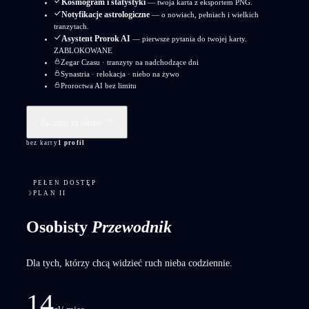
Kosmogram i statystyki
— twoja karta z eksportem PNG.
Notyfikacje astrologiczne
— o nowiach, pełniach i wielkich
tranzytach.
Asystent Prorok AI
— pierwsze pytania do twojej karty.
ZABLOKOWANE
Zegar Czasu · tranzyty na nadchodzące dni
Synastria · relokacja · niebo na żywo
Proroctwa AI bez limitu
Zacznij za darmo
bez karty
1 profil
PEŁEN DOSTĘP
☽
PLAN II
Osobisty
Przewodnik
Dla tych, którzy chcą widzieć ruch nieba codziennie.
14