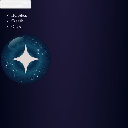
Otwórz menu
Horoskop
Cennik
O nas