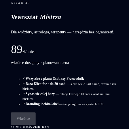
♄
PLAN III
Warsztat
Mistrza
Dla wróżbity, astrologa, terapeuty — narzędzia bez ograniczeń.
89
zł
/ mies.
wkrótce dostępny · planowana cena
Wszystko z planu Osobisty Przewodnik
Baza Klientów · do 20 osób
— śledź wiele kart naraz, razem z ich
bliskimi.
Synastrie całej bazy
— relacje każdego klienta z osobami mu
bliskimi.
Branding i white-label
— twoje logo na eksportach PDF.
Wkrótce
do 20 klientów
white-label