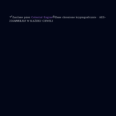
Zasilane przez
Celestial Engine
Dane chronione kryptograficznie · AES-
256
ANULUJ
W KAŻDEJ CHWILI