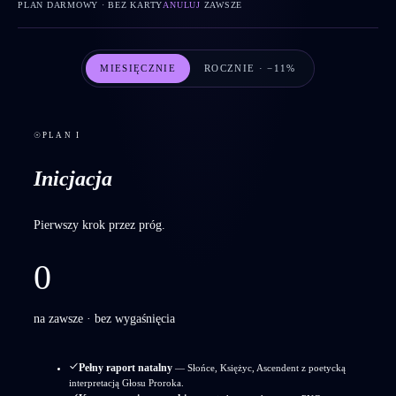
PLAN DARMOWY · BEZ KARTY
ANULUJ
ZAWSZE
MIESIĘCZNIE
ROCZNIE · −11%
☉
PLAN I
Inicjacja
Pierwszy krok przez próg.
0
na zawsze · bez wygaśnięcia
Pełny raport natalny
— Słońce, Księżyc, Ascendent z poetycką
interpretacją Głosu Proroka.