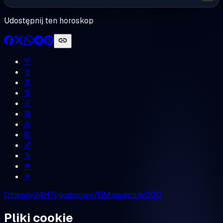
Udostępnij ten horoskop
♈︎
♉︎
♊︎
♋︎
♌︎
♍︎
♎︎
♏︎
♐︎
♑︎
♒︎
♓︎
Dzienny
24H
Tygodniowy
7D
Miesięczny
30D
Pliki cookie