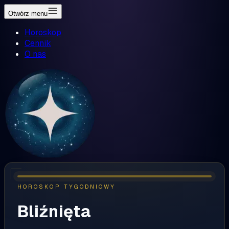
Otwórz menu
Horoskop
Cennik
O nas
HOROSKOP TYGODNIOWY
Bliźnięta