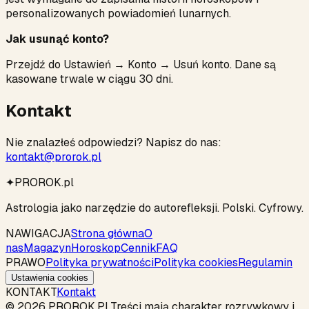
personalizowanych powiadomień lunarnych.
Jak usunąć konto?
Przejdź do Ustawień → Konto → Usuń konto. Dane są
kasowane trwale w ciągu 30 dni.
Kontakt
Nie znalazłeś odpowiedzi? Napisz do nas:
kontakt@prorok.pl
✦
PROROK
.pl
Astrologia jako narzędzie
do autorefleksji
. Polski. Cyfrowy.
NAWIGACJA
Strona główna
O
nas
Magazyn
Horoskop
Cennik
FAQ
PRAWO
Polityka prywatności
Polityka cookies
Regulamin
Ustawienia cookies
KONTAKT
Kontakt
© 2026 PROROK.PL
Treści mają charakter rozrywkowy i